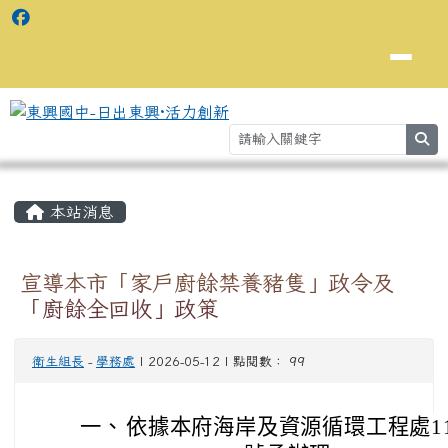
se
主內容區域
⏸
本站消息
宣導本市「家戶廚餘禁養豬隻」政令及
「廚餘全回收」政策
衛生組長
-
學務處
| 2026-05-12 | 點閱數： 99
一、
依據本府海岸及資源循環工程處11