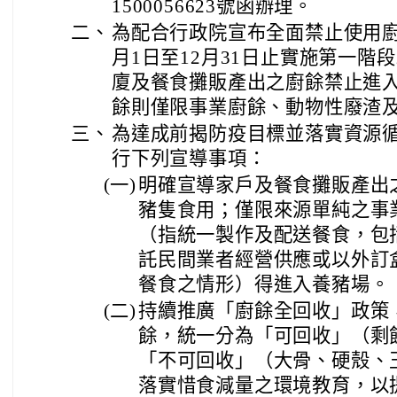
1500056623號函辦理。
二、
為配合行政院宣布全面禁止使用廚
月1日至12月31日止實施第一階
廈及餐食攤販產出之廚餘禁止進
餘則僅限事業廚餘、動物性廢渣
三、
為達成前揭防疫目標並落實資源
行下列宣導事項：
(一)
明確宣導家戶及餐食攤販產出
豬隻食用；僅限來源單純之事
（指統一製作及配送餐食，包
託民間業者經營供應或以外訂
餐食之情形）得進入養豬場。
(二)
持續推廣「廚餘全回收」政策
餘，統一分為「可回收」（剩
「不可回收」（大骨、硬殼、
落實惜食減量之環境教育，以