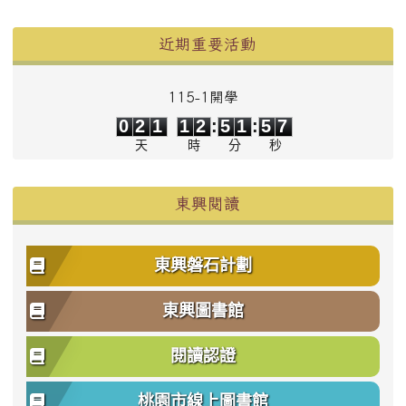
左邊區域內容
近期重要活動
115-1開學
0
2
1
1
2
5
1
5
7
0
2
1
1
2
:
5
1
:
5
7
天
時
分
秒
東興閱讀
東興磐石計劃
東興圖書館
閱讀認證
桃園市線上圖書館