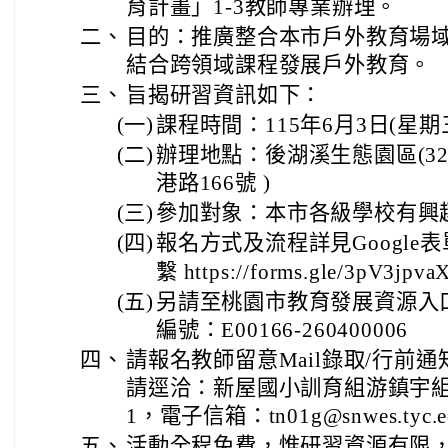
育計畫」1-3教師專業辦理。
二、
目的：推廣整合本市戶外教育場
結合跨領域課程發展戶外教育。
三、
旨揭研習資訊如下：
(一)
課程時間：115年6月3日(星期三) 1
(二)
辦理地點：後湖溪生態園區(3
港路166號 )
(三)
參加對象：本市各級學校有興趣
(四)
報名方式及流程詳見Googl
繫 https://forms.gle/3pV3jpv
(五)
另請至桃園市教育發展資源入
編號：E00166-260400006
四、
請報名教師留意Mail錄取/行前
請逕洽：新屋國小訓育組游鎮宇組長（0
1，電子信箱：tn01g@snwes.tyc.ed
五、
活動全程免費，惟研習資源有限