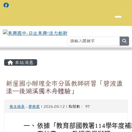
se
主內容區域
⏸
本站消息
新屋國小辦理全市分區教師研習「碧波盪
漾─後湖溪獨木舟體驗」
衛生組長
-
學務處
| 2026-05-12 | 點閱數： 97
一、
依據「教育部國教署114學年度