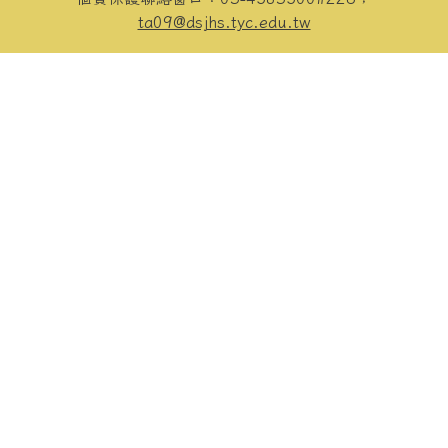
ta09@dsjhs.tyc.edu.tw