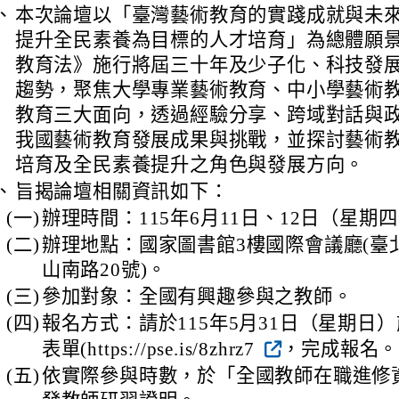
、
本次論壇以「臺灣藝術教育的實踐成就與未
提升全民素養為目標的人才培育」為總體願
教育法》施行將屆三十年及少子化、科技發
趨勢，聚焦大學專業藝術教育、中小學藝術
教育三大面向，透過經驗分享、跨域對話與
我國藝術教育發展成果與挑戰，並探討藝術
培育及全民素養提升之角色與發展方向。
、
旨揭論壇相關資訊如下：
(一)
辦理時間：115年6月11日、12日（星期
(二)
辦理地點：國家圖書館3樓國際會議廳(臺
山南路20號)。
(三)
參加對象：全國有興趣參與之教師。
(四)
報名方式：請於115年5月31日（星期日
表單(https://pse.is/8zhrz7
，完成報名。
(五)
依實際參與時數，於「全國教師在職進修