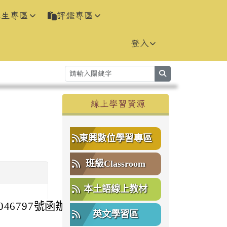
學生專區
評鑑專區
登入
search
右邊區域內容
線上學習資源
⏸
東興數位學習專區
班級Classroom
本土語線上教材
46797號函辦
英文學習區