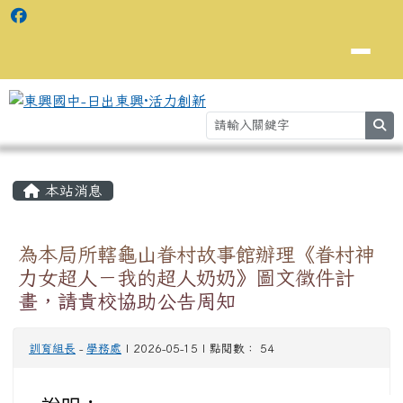
se
主內容區域
⏸
本站消息
為本局所轄龜山眷村故事館辦理《眷村神
力女超人－我的超人奶奶》圖文徵件計
畫，請貴校協助公告周知
訓育組長
-
學務處
| 2026-05-15 | 點閱數： 54