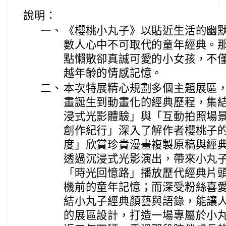
說明：
一、
《櫻桃小丸子》以貼近生活的幽
數人心中不可取代的童年經典。
點懶散卻真誠可愛的小女孩，不
越年齡的情感記憶。
二、
本次特展精心規劃多個主題展區
畫誕生到動畫化的經典歷程，集
浸式光影體驗」與「互動拍照場
創作紀行」深入了解作者櫻桃子
度」欣賞珍貴漫畫複製原稿與經
透過沉浸式光影演出，帶來小丸
「時光回憶路」播放歷代經典片
機前的童年記憶；而深受粉絲喜
結小丸子經典顏藝與語錄，能讓
的展區設計，打造一場專屬於小