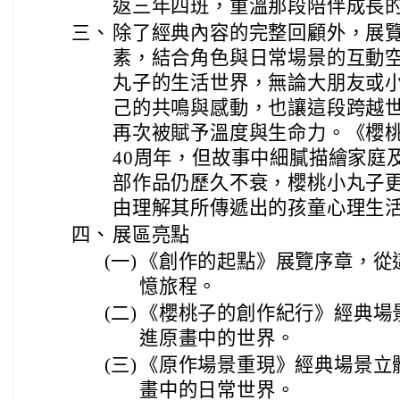
返三年四班，重溫那段陪伴成長
三、
除了經典內容的完整回顧外，展
素，結合角色與日常場景的互動
丸子的生活世界，無論大朋友或
己的共鳴與感動，也讓這段跨越
再次被賦予溫度與生命力。《櫻
40周年，但故事中細膩描繪家庭
部作品仍歷久不衰，櫻桃小丸子
由理解其所傳遞出的孩童心理生
四、
展區亮點
(一)
《創作的起點》展覽序章，從
憶旅程。
(二)
《櫻桃子的創作紀行》經典場
進原畫中的世界。
(三)
《原作場景重現》經典場景立
畫中的日常世界。