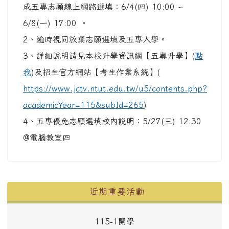
成五專志願線上網路選填：6/4(四) 10:00 ~
6/8(一) 17:00 。
2、逾時視同放棄志願選填及五專入學。
3、詳細說明請見本校升學資訊網【五專升學】(
點
我
)及招生官方網站【考生作業系統】(
https://www.jctv.ntut.edu.tw/u5/contents.php?
academicYear=115&subId=265
)
4、五專優免志願選填校內說明：5/27(三) 12:30
@電腦教室四
左邊區域內容
近期重要活動
115-1開學
0
2
2
0
5
4
3
4
2