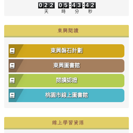
0
2
2
0
5
:
4
3
:
4
2
天
時
分
秒
東興閱讀
東興磐石計劃
東興圖書館
閱讀認證
桃園市線上圖書館
右邊區域內容
線上學習資源