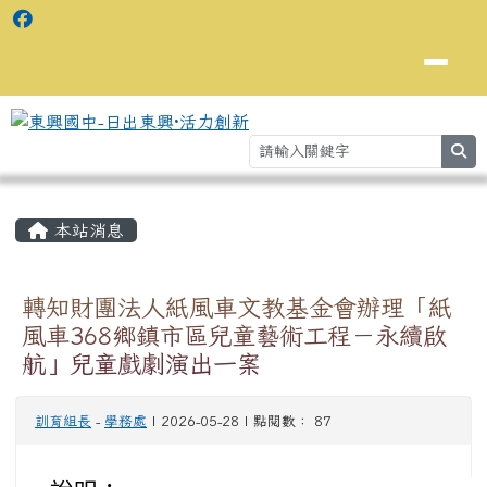
se
主內容區域
⏸
本站消息
轉知財團法人紙風車文教基金會辦理「紙
風車368鄉鎮市區兒童藝術工程－永續啟
航」兒童戲劇演出一案
訓育組長
-
學務處
| 2026-05-28 | 點閱數： 87