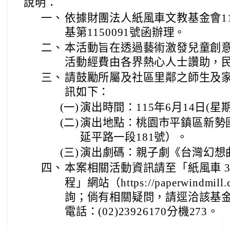
說明：
一、
依據財團法人紙風車文教基金會11
基第1150091號函辦理。
二、
本活動旨在透過藝術激發兒童創
活動經費由各界熱心人士讚助，
三、
請鼓勵所屬及社區里鄰之師生及
訊如下：
(一)
演出時間：115年6月14日(
(二)
演出地點：桃園市平鎮區新勢
延平路一段181號）。
(三)
演出劇碼：親子劇《台灣幻想
四、
本案相關活動資訊請至「紙風車 3
程」網站（https://paperwindmill.c
詢；倘有相關疑問，請逕洽該基
電話：(02)23926170分機273。