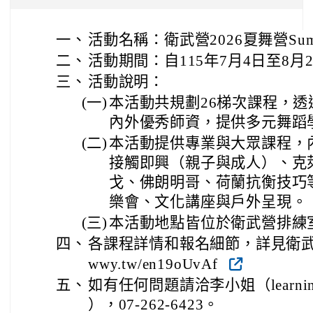
一、
活動名稱：衛武營2026夏舞營Summe
二、
活動期間：自115年7月4日至8月
三、
活動說明：
(一)
本活動共規劃26梯次課程，
內外優秀師資，提供多元舞蹈
(二)
本活動提供專業與大眾課程，
接觸即興（親子與成人）、克
戈、佛朗明哥、荷蘭抗衡技巧
樂會、文化講座與戶外呈現。
(三)
本活動地點皆位於衛武營排練
四、
各課程詳情和報名細節，詳見衛武營官網
wwy.tw/en19oUvAf
五、
如有任何問題請洽李小姐（learning@n
），07-262-6423。