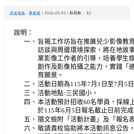
訓育組長
-
學務處
| 2026-05-30 | 點閱數： 82
說明：
一、
旨揭工作坊旨在推廣兒少影像教
訪談與周邊環境探索，將在地故
業影像工作者的引導，培養學生
創作及影像拍攝之能力，實踐「
育願景。
二、
活動日期為115年7月1日至7月5
三、
活動地點:三民國小。
四、
本活動預計招收60名學員，採線
於115年6月5日報名截止日前完
五、
隨文檢附「活動計畫」及「報名表
六、
敬請貴校協助將本活動訊息公告