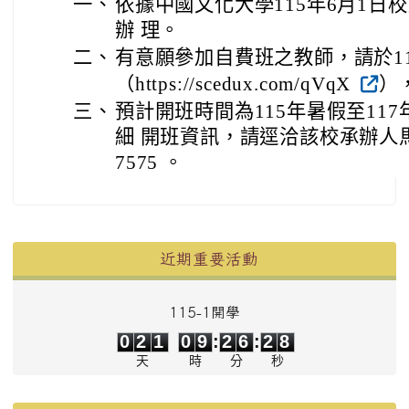
一、
依據中國文化大學115年6月1日校廣
辦 理。
二、
有意願參加自費班之教師，請於11
（https://scedux.com/qVqX
）
三、
預計開班時間為115年暑假至11
細 開班資訊，請逕洽該校承辦人馬浩屏
7575 。
左邊區域內容
近期重要活動
115-1開學
0
2
1
0
9
2
6
2
8
0
2
1
0
9
:
2
6
:
2
8
天
時
分
秒