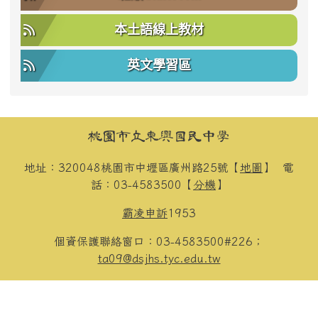
本土語線上教材
英文學習區
頁尾區域內容
桃園市立東興國民中學
地址：320048桃園市中壢區廣州路25號【
地圖
】
電
話：03-4583500【
分機
】
霸凌申訴
1953
個資保護聯絡窗口：03-4583500#226；
ta09@dsjhs.tyc.edu.tw