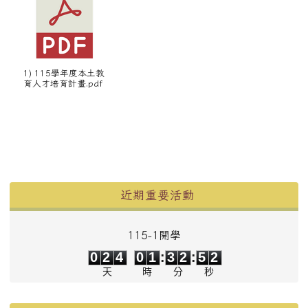
1) 115學年度本土教
育人才培育計畫.pdf
左邊區域內容
近期重要活動
115-1開學
0
2
4
0
1
3
2
5
2
0
2
4
0
1
:
3
2
:
5
2
天
時
分
秒