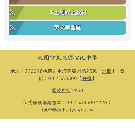
本土語線上教材
英文學習區
頁尾區域內容
桃園市立東興國民中學
地址：320048桃園市中壢區廣州路25號【
地圖
】
電
話：03-4583500【
分機
】
霸凌申訴
1953
個資保護聯絡窗口：03-4583500#226；
ta09@dsjhs.tyc.edu.tw