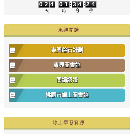
0
2
4
0
1
:
3
4
:
2
4
天
時
分
秒
東興閱讀
東興磐石計劃
東興圖書館
閱讀認證
桃園市線上圖書館
右邊區域內容
線上學習資源