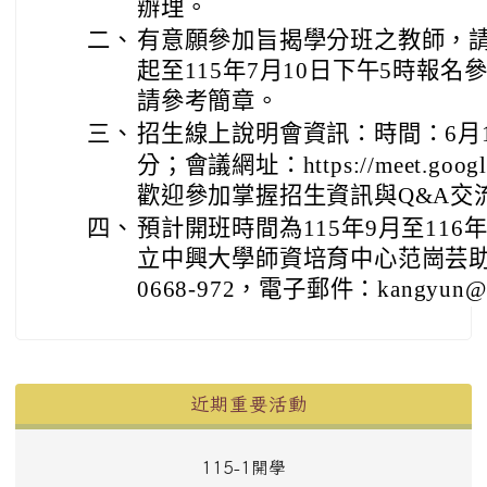
辦理。
二、
有意願參加旨揭學分班之教師，請於
起至115年7月10日下午5時報
請參考簡章。
三、
招生線上說明會資訊：時間：6月1
分；會議網址：https://meet.google.
歡迎參加掌握招生資訊與Q&A交
四、
預計開班時間為115年9月至11
立中興大學師資培育中心范崗芸助理
0668-972，電子郵件：kangyun@dra
左邊區域內容
近期重要活動
115-1開學
0
2
4
0
1
3
4
2
4