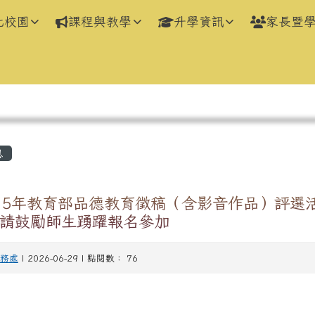
化校園
課程與教學
升學資訊
家長暨
區域
息
15年教育部品德教育徵稿（含影音作品）評選
請鼓勵師生踴躍報名參加
務處
| 2026-06-29 | 點閱數： 76
：