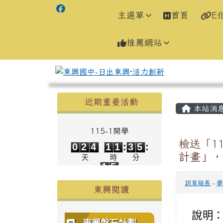
主選單
首頁
E
推薦網站
左邊區域內容
主內容
近期重要活動
本站消
115-1開學
0
2
4
1
1
3
5
檢送「1
0
2
4
1
1
:
3
5
:
1
5
計畫」，
天
時
分
1
5
秒
訓育組長
-
學
東興閱讀
說明