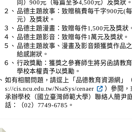
同）900元（每篇至多4,500元）及獎狀
２、
品德主題故事：致贈稿費每千字900元(每篇
元）及獎狀。
３、
品德主題漫畫：致贈每件1,500元及獎狀
４、
品德主題影音：致贈每件1萬元及獎狀。
５、
品德主題故事、漫畫及影音類獲獎作品
給感謝狀。
６、
行政獎勵：獲獎之參賽師生將另函請教
學校本權責予以獎勵。
、
如有相關問題，請逕上「品德教育資源網」（網
s://cis.ncu.edu.tw/NsaSys/cenaer
）參閱，
承辦學校（國立臺灣師範大學）聯絡人簡尹
話：（02）7749-6785。