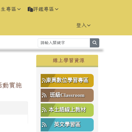
學生專區
評鑑專區
登入
search
右邊區域內容
線上學習資源
⏸
東興數位學習專區
活動實施
班級Classroom
本土語線上教材
英文學習區