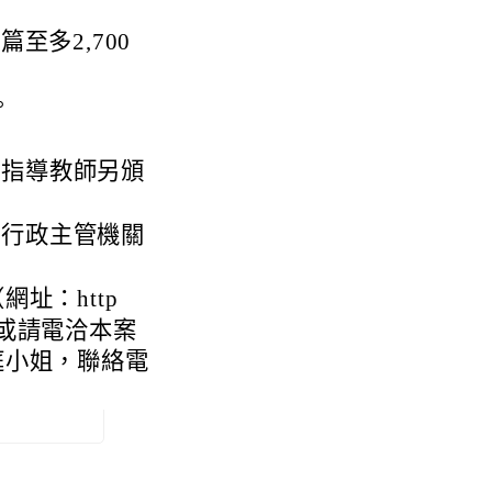
。
至多2,700
。
之指導教師另頒
育行政主管機關
址：http
或請電洽本案
庭小姐，聯絡電