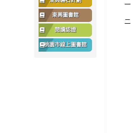
東興磐石計劃
一
東興圖書館
二
閱讀認證
桃園市線上圖書館