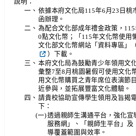
說明：
一、
依據本府文化局115年6月23日桃市
函辦理。
二、
為配合文化部成年禮金政策，115年
0點文化幣；「115年文化幣使
文化部文化幣網站「資料專區」（https:/
）下載。
三、
本府文化局為鼓勵青少年領用文
彙整7至8月桃園暑假可使用文化
用文化幣購買之青年席位表演節
近參與，並拓展豐富文化體驗。
四、
請貴校協助宣傳學生領用及旨揭
下：
(一)
透過親師生溝通平台，強化宣
服務網」、「親師生平台」及
導覆蓋範圍與效率。