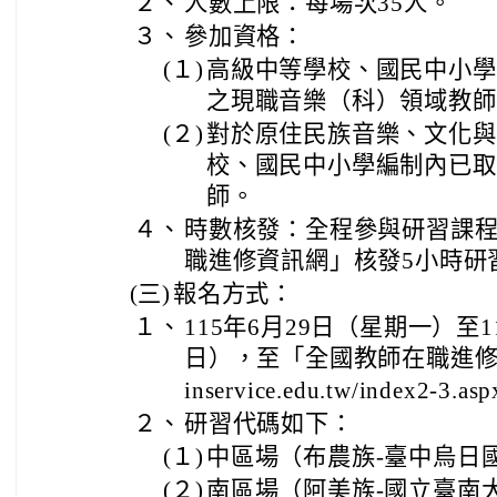
２、
人數上限：每場次35人。
３、
參加資格：
(１)
高級中等學校、國民中小學
之現職音樂（科）領域教師
(２)
對於原住民族音樂、文化與
校、國民中小學編制內已取
師。
４、
時數核發：全程參與研習課
職進修資訊網」核發5小時研
(三)
報名方式：
１、
115年6月29日（星期一）至1
日），至「全國教師在職進修資訊網
inservice.edu.tw/index2-3.as
２、
研習代碼如下：
(１)
中區場（布農族-臺中烏日國小
(２)
南區場（阿美族-國立臺南大學