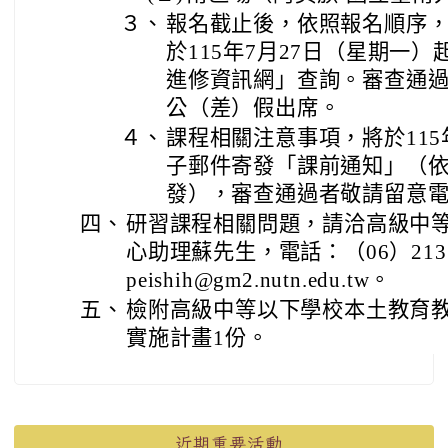
３、
報名截止後，依照報名順序
於115年7月27日（星期一
進修資訊網」查詢。審查通
公（差）假出席。
４、
課程相關注意事項，將於115
子郵件寄發「課前通知」（
發），審查通過者敬請留意
四、
研習課程相關問題，請洽高級中
心助理蘇先生，電話：（06）2133
peishih@gm2.nutn.edu.tw。
五、
檢附高級中等以下學校本土教育
實施計畫1份。
左邊區域內容
近期重要活動