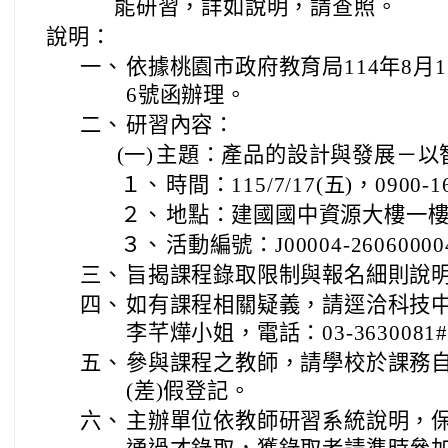
能研習，詳如說明，請查照。
說明：
一、
依據桃園市政府教育局114年8月1日
6號函辦理。
二、
研習內容：
(一)
主題：產品的設計與發展－以
１、
時間：115/7/17(五)，0900-1
２、
地點：建國國中資源大樓一
３、
活動編號：J00004-2606000
三、
旨揭課程錄取限制與報名細則說
四、
如有課程相關疑義，請逕洽科技
李芊燁小姐，電話：03-3630081#
五、
參與課程之教師，請學校於課務
(差)假登記。
六、
主辦單位依教師研習系統說明，