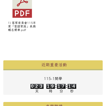
1) 客家委員會115年
度「客語家庭」表揚
報名簡章.pdf
左邊區域內容
近期重要活動
115-1開學
0
2
3
1
9
1
7
1
4
0
2
3
1
9
:
1
7
:
1
4
天
時
分
秒