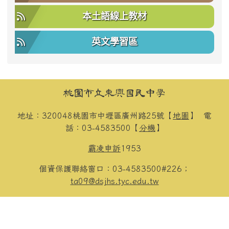
本土語線上教材
英文學習區
頁尾區域內容
桃園市立東興國民中學
地址：320048桃園市中壢區廣州路25號【
地圖
】
電
話：03-4583500【
分機
】
霸凌申訴
1953
個資保護聯絡窗口：03-4583500#226；
ta09@dsjhs.tyc.edu.tw