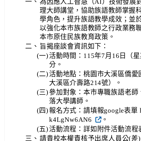
一、
為因應人工智慧（AI）技術發展
理大師講堂，協助族語教師掌握
學角色，提升族語教學成效；並
以強化本市族語教師之行政業務
本市原住民族教育政策。
二、
旨揭座談會資訊如下：
(一)
活動時間：115年7月16日（星
分。
(二)
活動地點：桃園市大溪區僑愛
大溪區介壽路214號）。
(三)
參加對象：本市專職族語老師
落大學講師。
(四)
報名方式：請填報google表單 https:
k4LgNw6AN6
。
(五)
活動流程：詳如附件活動流程
三、
請貴校本權責核予出席人員公(差