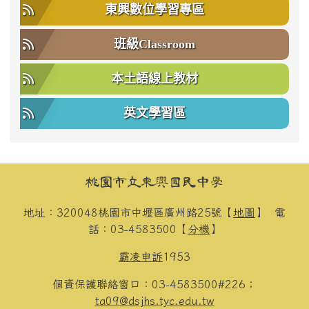
東興數位學習專區
班級Classroom
本土語線上教材
英文學習區
頁尾區域內容
桃園市立東興國民中學
地址：320048桃園市中壢區廣州路25號【
地圖
】
電
話：03-4583500【
分機
】
霸凌申訴
1953
個資保護聯絡窗口：03-4583500#226；
ta09@dsjhs.tyc.edu.tw