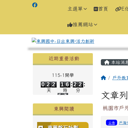
主選單
首頁
E
推薦網站
左邊區域內容
主內容
近期重要活動
本站消
115-1開學
0
2
2
1
6
2
2
回首頁
戶外教
0
2
2
1
6
:
2
2
:
5
6
天
時
分
文章
5
6
秒
桃園市戶外
東興閱讀
公告
戶海