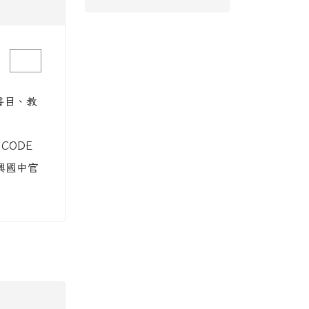
育
image
書目、教
CODE
興國中官