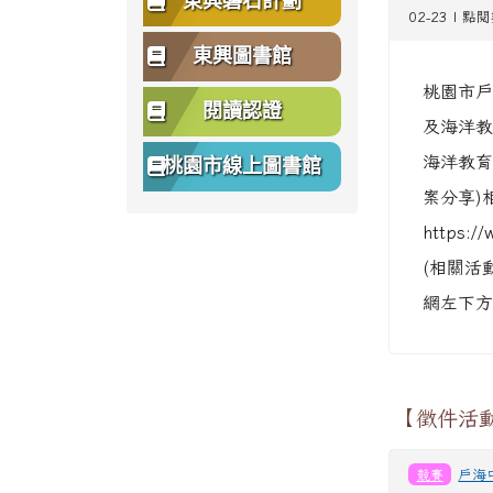
東興磐石計劃
02-23 | 點
東興圖書館
桃園市戶
閱讀認證
及海洋教
海洋教育
桃園市線上圖書館
案分享)
https:/
(相關活
網左下
【徵件活
競賽
戶海