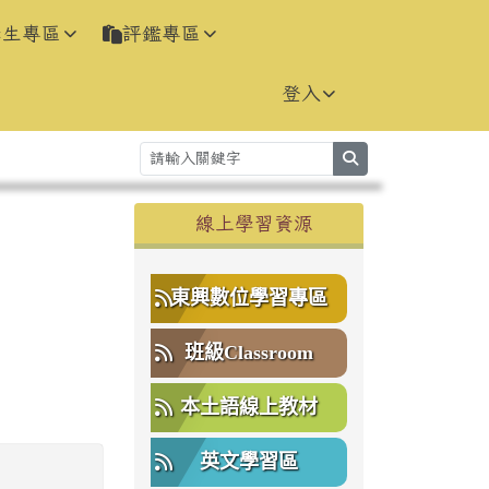
學生專區
評鑑專區
登入
search
右邊區域內容
線上學習資源
⏸
東興數位學習專區
班級Classroom
本土語線上教材
英文學習區