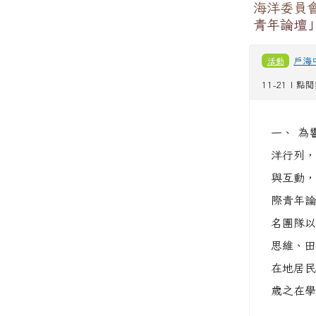
海洋委員會
青年論壇
活動
戶海
11-21 | 點
一、 為
洋行列，
與互動，
際青年論
名團隊以
思維、田
在地居民
歲之在學