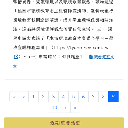
珍惜資源、愛護環境以及環境永續觀念，該局透過
「桃園市環境教育志工服務隊宣講師」至貴校進行
環境教育校園巡迴演講，提升學生環境保護相關知
識，進而將環境保護觀念落實日常生活。 三、 課
程申請方式請至「本市環境教育推廣媒合平台－學
校宣講課程專區」（https://tydep-eev.com.tw
）。 (一) 申請時間：即日起至1...
觀看完整文
章
第一頁
上一頁
(目前
«
‹
1
2
3
4
5
6
7
8
9
下一頁
最後頁
10
›
»
左邊區域內容
近期重要活動