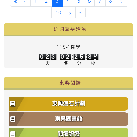
第一頁
上一頁
(目前頁次)
«
‹
1
2
3
4
5
6
7
8
9
下一頁
最後頁
10
›
»
左邊區域內容
近期重要活動
115-1開學
0
2
3
0
2
2
5
3
0
0
2
3
0
2
:
2
5
:
3
0
天
時
分
秒
東興閱讀
東興磐石計劃
東興圖書館
閱讀認證