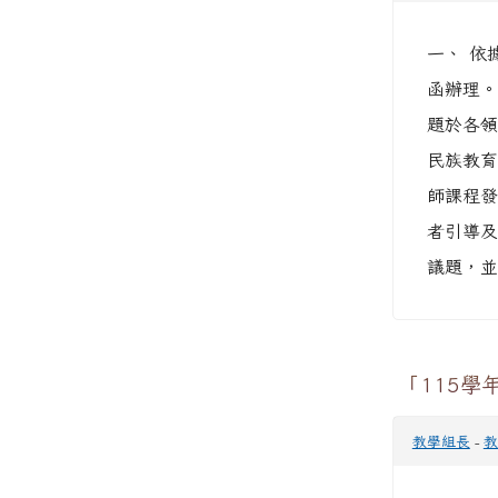
一、 依
函辦理。
題於各領
民族教育
師課程發
者引導及
議題，並
「115學
教學組長
-
教