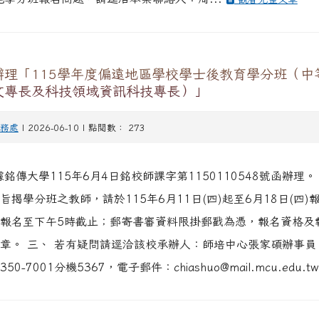
辦理「115學年度偏遠地區學校學士後教育學分班（中
文專長及科技領域資訊科技專長）」
務處
| 2026-06-10 | 點閱數： 273
據銘傳大學115年6月4日銘校師課字第1150110548號函辦理。
旨揭學分班之教師，請於115年6月11日(四)起至6月18日(四)
報名至下午5時截止；郵寄書審資料限掛郵戳為憑，報名資格及
章。 三、 若有疑問請逕洽該校承辦人：師培中心張家碩辦事員
350-7001分機5367，電子郵件：chiashuo@mail.mcu.edu.tw