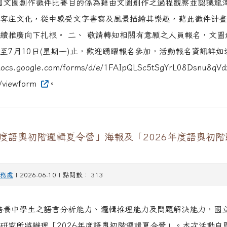
揭文圖創作徵件比賽目的係為藉由文圖創作之過程觀察並認識龍
客庄文化，從中感受文字書寫及風景描繪其樂趣，藉此徵件計畫
續推廣向下扎根。 二、 敬請轉知相關有意願之人員報名，文圖
至7月10日(星期一)止，歡迎踴躍報名參加，活動報名資訊詳如
/docs.google.com/forms/d/e/1FAIpQLSc5tSgYrL08Dsnu8qV
/viewform
。
年度語奧初階邏輯夏令營」海報及「2026年度語奧初
務處
| 2026-06-10 | 點閱數： 313
培養中學生之語言分析能力、邏輯推理能力及問題解決能力，國
研究所將辦理「2026年度語奧初階邏輯夏令營」。本次活動自