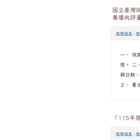
國立臺灣
養導向評
教學組長
-
教
一、 依
理。 二
與日期：
２、 臺北
「115
教學組長
-
教