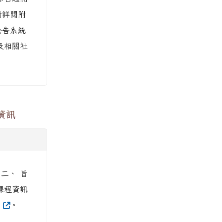
請詳閱附
公告系統
及相關社
資訊
 二、 旨
 課程資訊
9
。