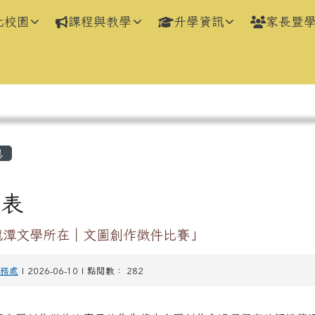
化校園
課程與教學
升學資訊
家長暨
區域
息
列表
 龍潭文學所在｜文圖創作徵件比賽」
務處
| 2026-06-10 | 點閱數： 282