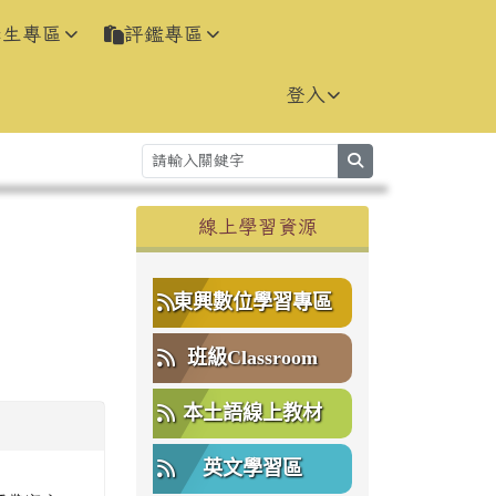
學生專區
評鑑專區
登入
search
右邊區域內容
線上學習資源
⏸
東興數位學習專區
班級Classroom
本土語線上教材
英文學習區