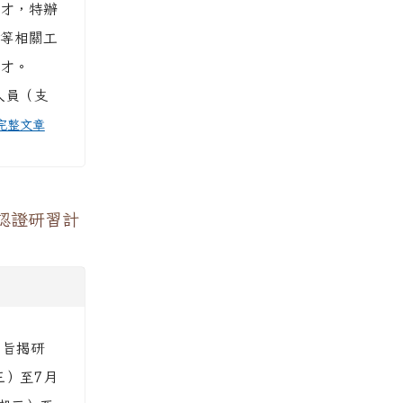
才，特辦
等相關工
才。
人員（支
完整文章
認證研習計
 旨揭研
三）至7月