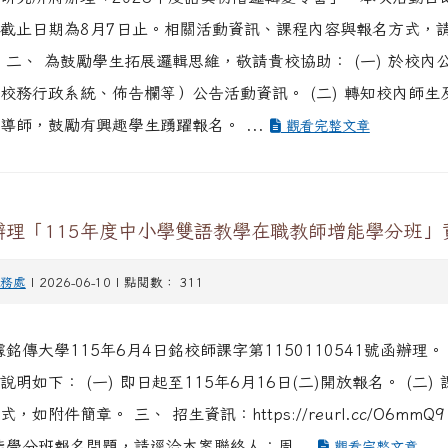
截止日期為8月7日止。相關活動資訊、課程內容與報名方式，
 二、 為鼓勵學生拓展邏輯思維，敬請貴校協助： (一) 於校內
校務行政系統、佈告欄等）公告活動資訊。 (二) 轉知校內師生
導師，鼓勵有興趣學生踴躍報名。 ...
觀看完整文章
辦理「115年度中小學雙語教學在職教師增能學分班」
務處
| 2026-06-10 | 點閱數： 311
據銘傳大學115年6月4日銘校師課字第1150110541號函辦理。
說明如下： (一) 即日起至115年6月16日(二)開放報名。 (二)
，如附件簡章。 三、 招生資訊：https://reurl.cc/O6mmQ
能學分班報名問題，請逕洽本案聯絡人：周...
觀看完整文章