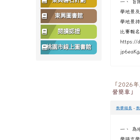
東興磐石計劃
一、 旨
學地景及
東興圖書館
學地景持
閱讀認證
比賽報名
https:/
桃園市線上圖書館
jp6eaKg
「2026
營簡章」
教學組長
-
教
一、 為
學語言學