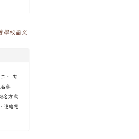
等學校語文
 二、 有
報名參
報名方式
，連絡電