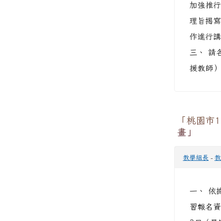
加強推行
理旨揭寫
作進行講
三、 請
援教師）
「桃園市
畫」
教學組長
-
教
一、 依
習報名資