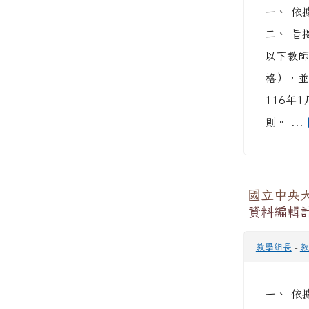
一、 依
二、 旨
以下教師
格），並
116年
則。 ...
國立中央大
資料編輯
教學組長
-
教
一、 依據