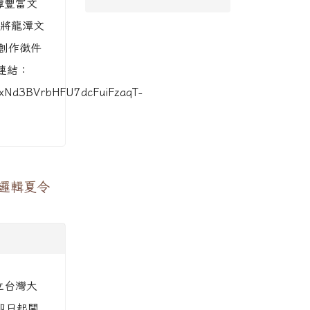
潭豐富文
將龍潭文
創作徵件
連結：
dxNd3BVrbHFU7dcFuiFzaqT-
階邏輯夏令
立台灣大
即日起開