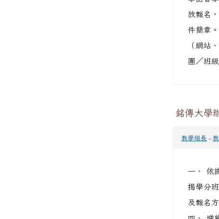
放報名，
件簡章。
（網站、
團／班級
銘傳大學
教學組長
-
教
一、 依
揭學分班
及報名方式
四、 增