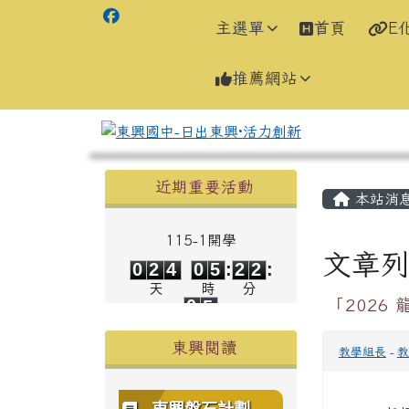
主選單
首頁
E
推薦網站
左邊區域內容
主內容
近期重要活動
本站消
115-1開學
0
2
4
0
5
2
2
文章
0
2
4
0
5
:
2
2
:
0
4
天
時
分
0
4
「2026
秒
東興閱讀
教學組長
-
教