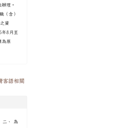
法辦理。
中職（含）
之資
5年8月至
課為原
灣客語相關
 二、 為