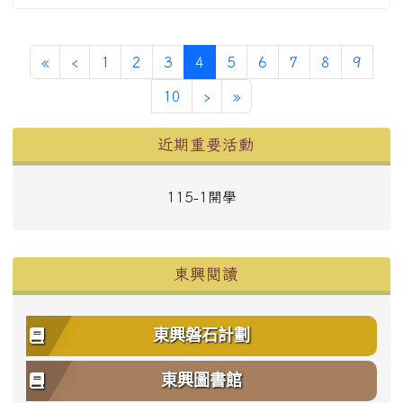
第一頁
上一頁
(目前頁次)
«
‹
1
2
3
4
5
6
7
8
9
下一頁
最後頁
10
›
»
左邊區域內容
近期重要活動
115-1開學
東興閱讀
東興磐石計劃
東興圖書館