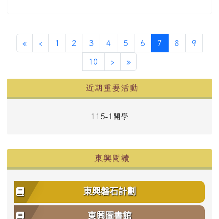
第一頁
上一頁
(目前頁次)
«
‹
1
2
3
4
5
6
7
8
9
下一頁
最後頁
10
›
»
左邊區域內容
近期重要活動
115-1開學
東興閱讀
東興磐石計劃
東興圖書館