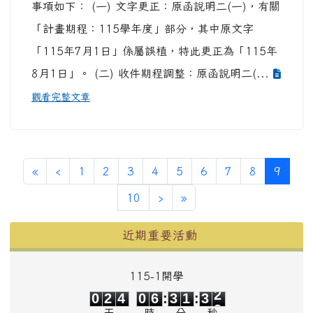
事項如下： (一) 文字更正：原函說明二(一)，有關
「計畫期程：115學年度」部分，其中原文字
「115年7月1日」係屬誤植，特此更正為「115年
8月1日」。 (二) 收件期程調整：原函說明二(...
觀看完整文章
第一頁
上一頁
(目前
«
‹
1
2
3
4
5
6
7
8
9
下一頁
最後頁
10
›
»
左邊區域內容
近期重要活動
115-1開學
0
2
4
0
6
3
1
3
2
0
2
4
0
6
:
3
1
:
3
2