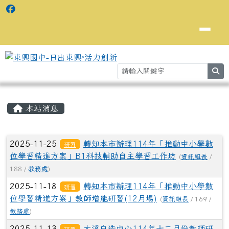
se
主內容區域
⏸
本站消息
文章列表
2025-11-25
轉知本市辦理114年「推動中小學數
研習
位學習精進方案」B1科技輔助自主學習工作坊
(
資訊組長
/
188 /
教務處
)
2025-11-18
轉知本市辦理114年「推動中小學數
研習
位學習精進方案」教師增能研習(12月場)
(
資訊組長
/ 169 /
教務處
)
2025-11-13
大溪自造中心114年十二月份教師研