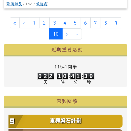
(
設備組長
/ 166 /
教務處
)
第一頁
上一頁
«
‹
1
2
3
4
5
6
7
8
9
(目前頁次)
下一頁
最後頁
10
›
»
左邊區域內容
近期重要活動
115-1開學
0
2
2
1
0
4
1
3
9
0
2
2
1
0
:
4
1
:
3
9
天
時
分
秒
東興閱讀
東興磐石計劃